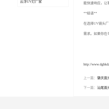
云浮UV灯厂家
能快速响应，让
**结语**
在选择UV镜头
需求。如果你在
http://www.dghkd
上一篇：
肇庆面
下一篇：
汕尾面