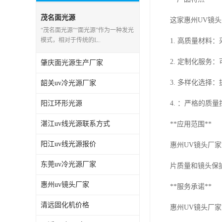
茂名面光源
这家惠州UV镜
“茂名面光源”“面光源”作为一种发光
模式，相对于传统的L..
1. 高质量材料
2. 定制化服
肇庆面光源生产厂家
3. 多样化选
韶关uv冷光源厂家
阳江环形光源
4. ：严格的质
湛江uv线光源联系方式
**应用范围**
阳江uv线光源报价
惠州UV镜头厂
东莞uv冷光源厂家
片质量和镜头保
惠州uv镜头厂家
**服务承诺**
清远固化机价格
惠州UV镜头厂