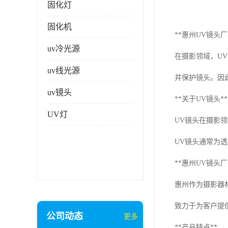
固化灯
固化机
**惠州UV镜头厂
uv冷光源
在摄影领域，UV
uv线光源
并保护镜头。因
uv镜头
**关于UV镜头**
UV灯
UV镜头在摄影
UV镜头通常为
**惠州UV镜头厂
惠州作为摄影器
致力于为客户提
公司动态
更多
**产品特点**