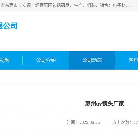
东莞市合凯电子科技有限公司成立于2018年，注册地位于广东省东莞市长安镇。经营范围包括研发、生产、组装、销售：电子材料、电子辅料、机器设备、自动化设备、光电设备、电子配件等，主要产品有：面光源、固化灯、固化机、冷光源uv、uv线光源、镜头uv。主营环形光源，条形光源等标准光源定制光源，其他!欢迎咨询!
限公司
视频
公司介绍
公司动态
客
惠州uv镜头厂家
时间：2025-06-25
点击次数：17