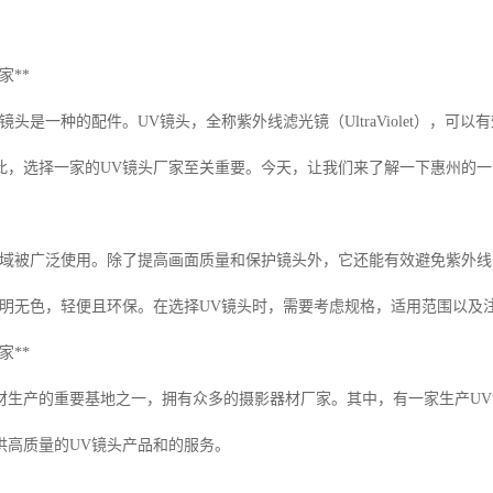
家**
镜头是一种的配件。UV镜头，全称紫外线滤光镜（UltraViolet），可
此，选择一家的UV镜头厂家至关重要。今天，让我们来了解一下惠州的一
领域被广泛使用。除了提高画面质量和保护镜头外，它还能有效避免紫外线
透明无色，轻便且环保。在选择UV镜头时，需要考虑规格，适用范围以及
家**
材生产的重要基地之一，拥有众多的摄影器材厂家。其中，有一家生产U
供高质量的UV镜头产品和的服务。