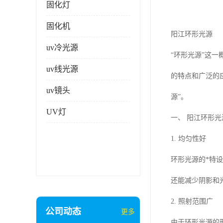
固化灯
固化机
阳江环形光源
uv冷光源
“环形光源”这
uv线光源
的特点和广泛的
uv镜头
源”。
UV灯
一、 阳江环形
1. 均匀性好
环形光源的*特
还能减少阴影和
2. 照射范围广
公司动态
更多
由于环形光源的