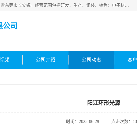
东莞市合凯电子科技有限公司成立于2018年，注册地位于广东省东莞市长安镇。经营范围包括研发、生产、组装、销售：电子材料、电子辅料、机器设备、自动化设备、光电设备、电子配件等，主要产品有：面光源、固化灯、固化机、冷光源uv、uv线光源、镜头uv。主营环形光源，条形光源等标准光源定制光源，其他!欢迎咨询!
限公司
视频
公司介绍
公司动态
客
阳江环形光源
时间：2025-06-29
点击次数：13