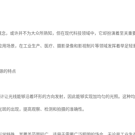
一概念，或许并不为大众所熟知，但在现代科技领域中，它却扮演着至关重
应用场景，在工业生产、医疗、摄影录像和影视制片等领域发挥着举足轻
光源的特点
设计让光线能够沿着环形的方向发射，因此能够实现加均匀的光照。这种
光斑的出现，提高观察、检测和拍摄的准确性。
形状特殊，其覆盖范围较广，适用于需要广泛照明的场合。无论是工业生