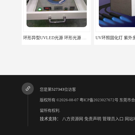
环形异型UVLED光源 环形光源 厂家定制
UV环照固化灯 紫外多面均匀光固机
您是第
527343
位访客
版权所有 ©2026-08-07
粤ICP备2023027672号
东莞市合
留所有权利.
技术支持：
八方资源网
免责声明
管理员入口
网站
UV胶固化机 UV灯厂家