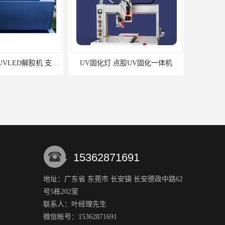
UV固化灯 点胶UV固化一体机
15362871691
地址：广东省 东莞市 长安镇 长安德政中路62
号5栋202室
联系人：叶经理
先生
微信帐号：15362871691