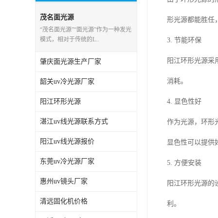
茂名面光源
形光源都能胜任
“茂名面光源”“面光源”作为一种发光
模式，相对于传统的L..
3. 节能环保
阳江环形光源采
肇庆面光源生产厂家
消耗。
韶关uv冷光源厂家
阳江环形光源
4. 显色性好
湛江uv线光源联系方式
作为光源，环形
阳江uv线光源报价
显色性可以提供
东莞uv冷光源厂家
5. 方便安装
惠州uv镜头厂家
阳江环形光源的
清远固化机价格
利。